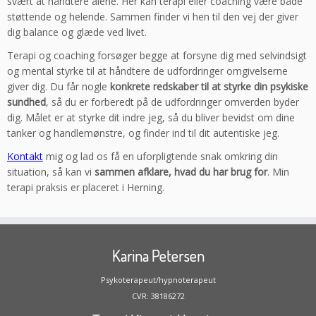
svært at håndtere alene. Her kan terapi eller coaching være både
støttende og helende. Sammen finder vi hen til den vej der giver
dig balance og glæde ved livet.
Terapi og coaching forsøger begge at forsyne dig med selvindsigt
og mental styrke til at håndtere de udfordringer omgivelserne
giver dig. Du får nogle
konkrete redskaber til at styrke din psykiske
sundhed
, så du er forberedt på de udfordringer omverden byder
dig. Målet er at styrke dit indre jeg, så du bliver bevidst om dine
tanker og handlemønstre, og finder ind til dit autentiske jeg.
Kontakt
mig og lad os få en uforpligtende snak omkring din
situation, så kan vi
sammen afklare, hvad du har brug for
. Min
terapi praksis er placeret i Herning.
Karina Petersen
Psykoterapeut/hypnoterapeut
CVR: 38186272