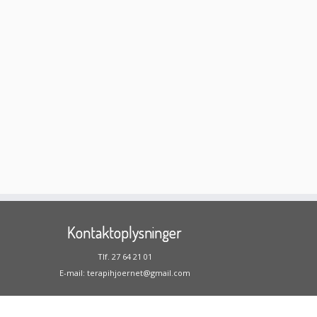
Kontaktoplysninger
Tlf. 27 64 21 01
E-mail:
terapihjoernet@gmail.com