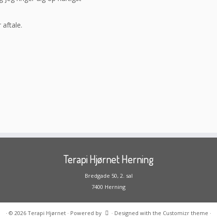
 aftale.
Terapi Hjørnet Herning
Bredgade 50, 2. sal
7400 Herning
·
© 2026
Terapi Hjørnet
·
Powered by
·
Designed with the
Customizr theme
·