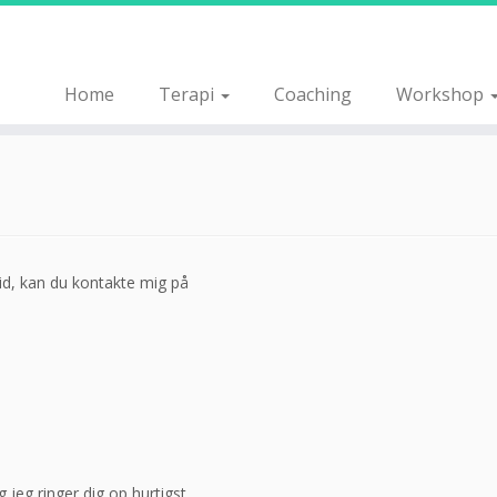
Home
Terapi
Coaching
Workshop
tid, kan du kontakte mig på
g jeg ringer dig op hurtigst