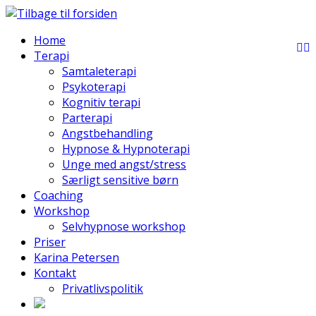
Home
Terapi
Samtaleterapi
Psykoterapi
Kognitiv terapi
Parterapi
Angstbehandling
Hypnose & Hypnoterapi
Unge med angst/stress
Særligt sensitive børn
Coaching
Workshop
Selvhypnose workshop
Priser
Karina Petersen
Kontakt
Privatlivspolitik