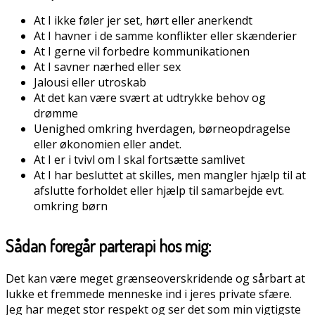
At I ikke føler jer set, hørt eller anerkendt
At I havner i de samme konflikter eller skænderier
At I gerne vil forbedre kommunikationen
At I savner nærhed eller sex
Jalousi eller utroskab
At det kan være svært at udtrykke behov og
drømme
Uenighed omkring hverdagen, børneopdragelse
eller økonomien eller andet.
At I er i tvivl om I skal fortsætte samlivet
At I har besluttet at skilles, men mangler hjælp til at
afslutte forholdet eller hjælp til samarbejde evt.
omkring børn
Sådan foregår parterapi hos mig:
Det kan være meget grænseoverskridende og sårbart at
lukke et fremmede menneske ind i jeres private sfære.
Jeg har meget stor respekt og ser det som min vigtigste