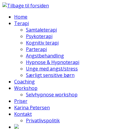
Home
Terapi
Samtaleterapi
Psykoterapi
Kognitiv terapi
Parterapi
Angstbehandling
Hypnose & Hypnoterapi
Unge med angst/stress
Særligt sensitive børn
Coaching
Workshop
Selvhypnose workshop
Priser
Karina Petersen
Kontakt
Privatlivspolitik